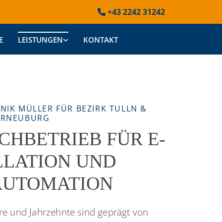
+43 2242 31242

E
LEISTUNGEN
KONTAKT
NIK MÜLLER FÜR BEZIRK TULLN &
ERNEUBURG
ACHBETRIEB FÜR E-
LLATION UND
AUTOMATION
hre und Jahrzehnte sind geprägt von